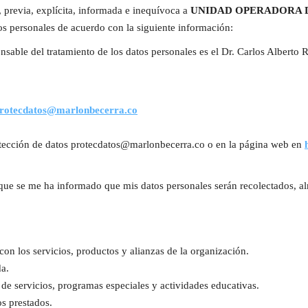
e, previa, explícita, informada e inequívoca a
UNIDAD OPERADORA D
os personales de acuerdo con la siguiente información:
nsable del tratamiento de los datos personales es el Dr. Carlos Alberto 
rotecdatos@marlonbecerra.co
tección de datos
protecdatos@marlonbecerra.co
o en la página web en
ue se me ha informado que mis datos personales serán recolectados, alm
on los servicios, productos y alianzas de la organización.
da.
 servicios, programas especiales y actividades educativas.
os prestados.