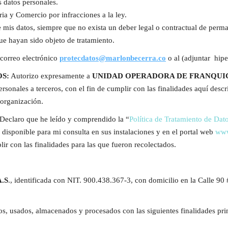
s datos personales.
ria y Comercio por infracciones a la ley.
de mis datos, siempre que no exista un deber legal o contractual de perma
ue hayan sido objeto de tratamiento.
 correo electrónico
protecdatos@marlonbecerra.co
o al
(adjuntar
hipe
S:
Autorizo expresamente a
UNIDAD OPERADORA DE FRANQUICI
ersonales a terceros, con el fin de cumplir con las finalidades aquí des
 organización.
Declaro que he leído y comprendido la “
Política de Tratamiento de Dat
a disponible para mi consulta en sus instalaciones y en el portal web
www
r con las finalidades para las que fueron recolectados.
.S
., identificada con NIT. 900.438.367-3, con domicilio en la Calle 9
s, usados, almacenados y procesados con las siguientes finalidades pri