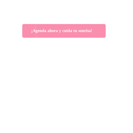
Agenda tu cita y descubre por qué
Marlon
Becerra Salitre
es sinónimo de confianza,
excelencia y pasión por las sonrisas.
¡Agenda ahora y cuida tu sonrisa!