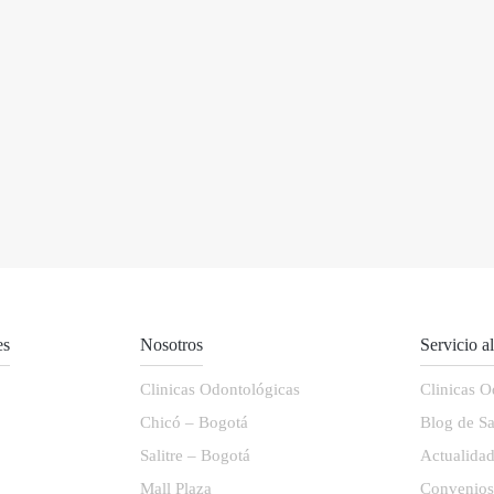
es
Nosotros
Servicio a
Clinicas Odontológicas
Clinicas O
Chicó – Bogotá
Blog de Sa
Salitre – Bogotá
Actualida
Mall Plaza
Convenio