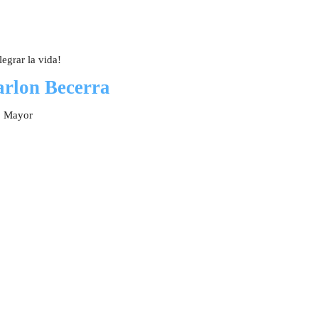
egrar la vida!
arlon Becerra
o Mayor