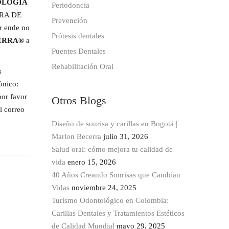
OLOGIA
Periodoncia
ORA DE
Prevención
r ende no
Prótesis dentales
ERRA®
a
Puentes Dentales
Rehabilitación Oral
s
ónico:
por favor
Otros Blogs
l correo
Diseño de sonrisa y carillas en Bogotá |
Marlon Becerra
julio 31, 2026
Salud oral: cómo mejora tu calidad de
vida
enero 15, 2026
40 Años Creando Sonrisas que Cambian
Vidas
noviembre 24, 2025
Turismo Odontológico en Colombia:
Carillas Dentales y Tratamientos Estéticos
de Calidad Mundial
mayo 29, 2025