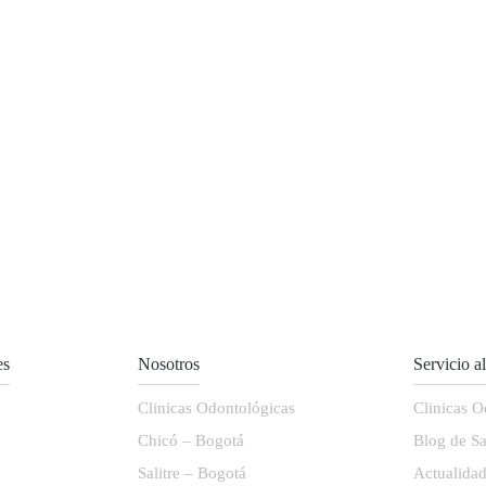
es
Nosotros
Servicio a
Clinicas Odontológicas
Clinicas O
Chicó – Bogotá
Blog de Sa
Salitre – Bogotá
Actualida