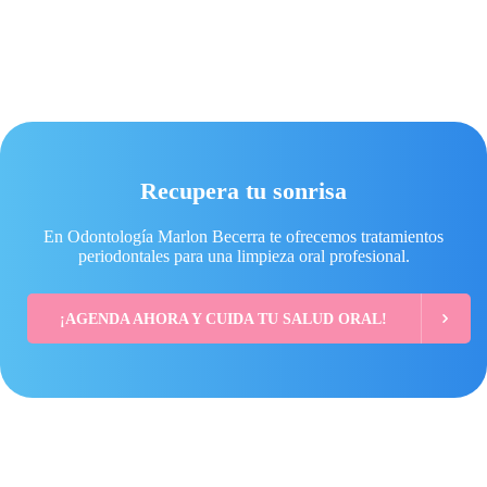
Recupera tu sonrisa
En Odontología Marlon Becerra te ofrecemos tratamientos
periodontales para una limpieza oral profesional.
¡AGENDA AHORA Y CUIDA TU SALUD ORAL!