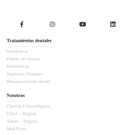
Tratamientos dentales
Ortodoncia
Diseño de sonrisa
Endodoncia
Implantes Dentales
Blanqueamiento dental
Nosotros
Clinicas Odontológicas
Chicó – Bogotá
Salitre – Bogotá
Mall Plaza