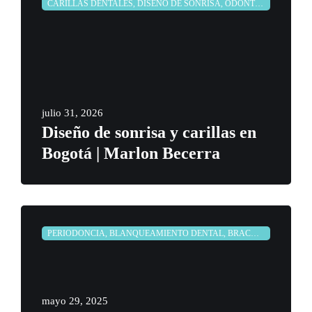
CARILLAS DENTALES, DISEÑO DE SONRISA, ODONTOLOGÍA
julio 31, 2026
Diseño de sonrisa y carillas en
Bogotá | Marlon Becerra
PERIODONCIA, BLANQUEAMIENTO DENTAL, BRACKETS, CARILLAS DENTALES, CORONAS DENTALES, DISEÑO DE SONRISA, ENDODONCIAS, IMPLANTES DENTALES, ODONTOLOGÍA, ORTODONCIA, PREVENCIÓN, PRÓTESIS DENTALES, PUENTES DENTALES, REHABILITACIÓN ORAL
mayo 29, 2025