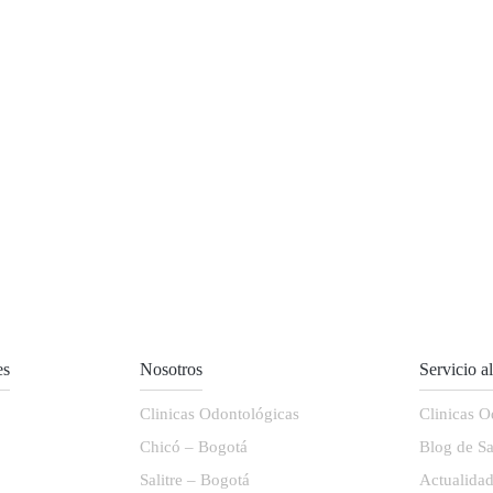
es
Nosotros
Servicio a
Clinicas Odontológicas
Clinicas O
Chicó – Bogotá
Blog de Sa
Salitre – Bogotá
Actualida