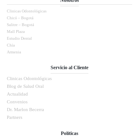
Nosotros
Clinicas Odontológicas
Chicó – Bogotá
Salitre – Bogotá
Mall Plaza
Estudio Dental
Chía
Armenia
Servicio al Cliente
Clinicas Odontológicas
Blog de Salud Oral
Actualidad
Convenios
Dr. Marlon Becerra
Partners
Políticas