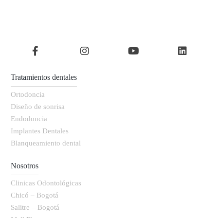
Tratamientos dentales
Ortodoncia
Diseño de sonrisa
Endodoncia
Implantes Dentales
Blanqueamiento dental
Nosotros
Clinicas Odontológicas
Chicó – Bogotá
Salitre – Bogotá