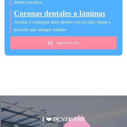
dientes torcidos.
Coronas dentales o láminas
Ayudan a conseguir unos dientes con el color, forma y
posición que siempre soñaste.
Agenda tu cita
I ❤️ DENTISTRY